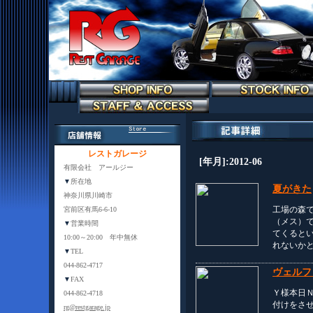
レストガレージ
[年月]:2012-06
有限会社 アールジー
▼
所在地
夏がきた
神奈川県川崎市
工場の森
宮前区有馬6-6-10
（メス）
▼
営業時間
てくると
10:00～20:00 年中無休
れないか
▼
TEL
044-862-4717
ヴェルフ
▼
FAX
Ｙ様本日
044-862-4718
付けをさ
rg@restgarage.jp