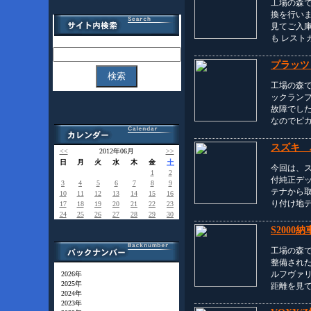
工場の森
換を行い
見てご入
も レスト
プラッツ
工場の森
ックラン
故障でし
なのでピ
スズキ 
<<
2012年06月
>>
日
月
火
水
木
金
土
今回は、
1
2
付純正デ
3
4
5
6
7
8
9
テナから取
10
11
12
13
14
15
16
り付け地
17
18
19
20
21
22
23
24
25
26
27
28
29
30
S200
工場の森
整備され
ルフヴァ
2026年
2025年
距離を見
2024年
2023年