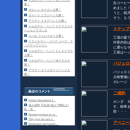
メルセデス・ベンツ Ｇクラス入
缶コーヒ
庫！
めました！
ポルシェ カイエン入庫！
うと、鏡
ダイハツ ミラジーノ入庫！
そう、も
アウディ Ａ４アバント入庫！
メルセデス・ベンツ Ｃクラスステ
ステップ
ーションワゴン入
スバル フォレスター入庫！
工場の森
クライスラー・ジープ ジープ・ラ
作業内容
ングラーアンリミ
に通らな
メルセデス・ベンツ ＣＬＡクラス
工後はヘ
入庫！
メルセデス・ベンツ Ｍクラス入
パジェロ
庫！
アウディ Ｓ７スポーツバック入
パジェロ
庫！
点検整備
ガレージ
ご成約
Préime Dermafacial h...
ホンダ Ｓ
成人材料 可在各?成人??网站上?
す。納車
取，供...
部・・・
Переподготовка по се...
They give the sack a...
アベニー
Наркотики разрушают ...