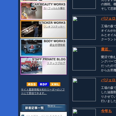
の挑戦、
そして悲願
パジェロ
工場の森
オイルが
ルとオイ
クーラン
最近、
鷺沼で飲
ングバー
だったの
からお邪
パジェロ
工場の森
サイト最新情報をRSSリーダーのソフ
した油脂
トにて受信できます。
りさせて
行いまし
今年も