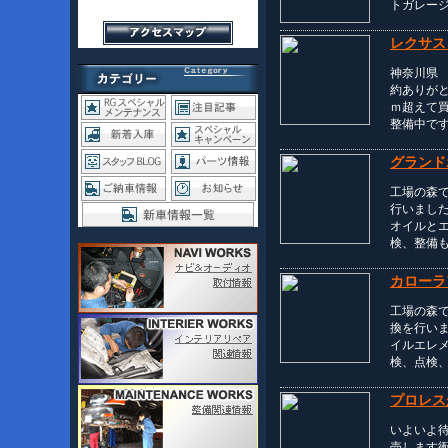
トガレー
レクサス
神奈川県
約ありが
ｍ超えて
整備中で
グランド
工場の森
行いまし
オイルと
検、整備も
カローラ
工場の森
換を行い
イルエレ
検、点検、
プロレス
いよいよ
売します衝