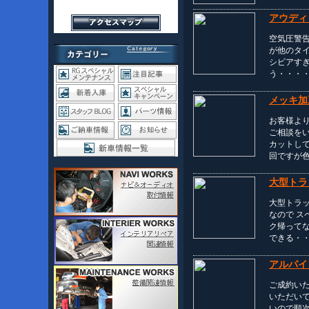
アウディ
空気圧警告
が他のタイ
シビアす
う・・・
メッキ加
お客様よ
ご相談を
カットして
回ですが
大型トラ
大型トラ
なので ス
ク帰って
できる・
アルパイ
ご成約い
いただいて
いので順次