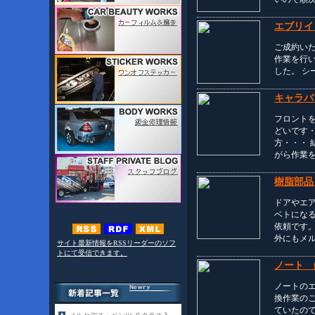
エブリイ
ご成約い
作業を行
した。 
キャラバ
フロント
どいです
方・・・
がら作業
樹脂部品
ドアやエ
ベトにな
依頼です。
外にもメ
サイト最新情報をRSSリーダーのソフ
トにて受信できます。
ノート 
ノートの
換作業の
ていたの