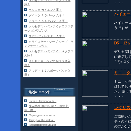
メルセデス・ベンツ Ｇクラス入
・・・
庫！
ポルシェ カイエン入庫！
ハイエー
ダイハツ ミラジーノ入庫！
アウディ Ａ４アバント入庫！
ハイエー
メルセデス・ベンツ Ｃクラスステ
うですが、
ーションワゴン入
スバル フォレスター入庫！
クライスラー・ジープ ジープ・ラ
D5 12
ングラーアンリミ
デリカD5
メルセデス・ベンツ ＣＬＡクラス
入庫！
に来店して
メルセデス・ベンツ Ｍクラス入
｀*)♪ 
庫！
アウディ Ｓ７スポーツバック入
ミニ ク
庫！
ミニ ク
灯してお
た。 溶け
・・・
Préime Dermafacial h...
成人材料 可在各?成人??网站上?
レクサスG
取，供...
Переподготовка по се...
ご成約いた
They give the sack a...
事へ久々に
Наркотики разрушают ...
の方が分か