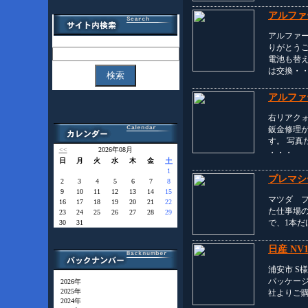
アルファ
アルファ
りがとうご
電池も替
は交換・
アルファ
右リアク
鈑金修理
す。 写
<<
2026年08月
・・・
日
月
火
水
木
金
土
1
プレマシ
2
3
4
5
6
7
8
9
10
11
12
13
14
15
マツダ 
16
17
18
19
20
21
22
た仕事場
23
24
25
26
27
28
29
で、1本だ
30
31
日産 N
浦安市 S様
パッケージ
2026年
2025年
社よりご
2024年