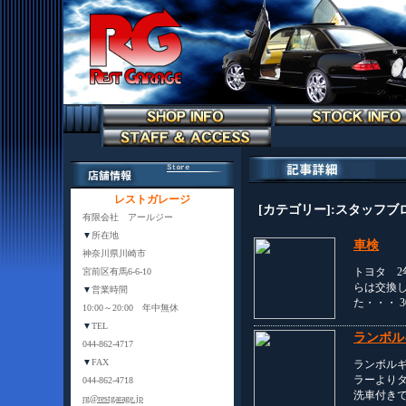
レストガレージ
[カテゴリー]:スタッフブ
有限会社 アールジー
▼
所在地
車検
神奈川県川崎市
トヨタ 2
宮前区有馬6-6-10
らは交換
▼
営業時間
た・・・ 
10:00～20:00 年中無休
▼
TEL
ランボル
044-862-4717
▼
FAX
ランボルギ
ラーより
044-862-4718
洗車付きで
rg@restgarage.jp