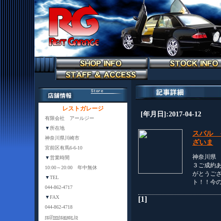
レストガレージ
[年月日]:2017-04-12
有限会社 アールジー
▼
所在地
スバル 
神奈川県川崎市
ざいま
宮前区有馬6-6-10
神奈川県
▼
営業時間
３ご成約
10:00～20:00 年中無休
がとうご
▼
TEL
ト！！今
044-862-4717
▼
FAX
[1]
044-862-4718
rg@restgarage.jp