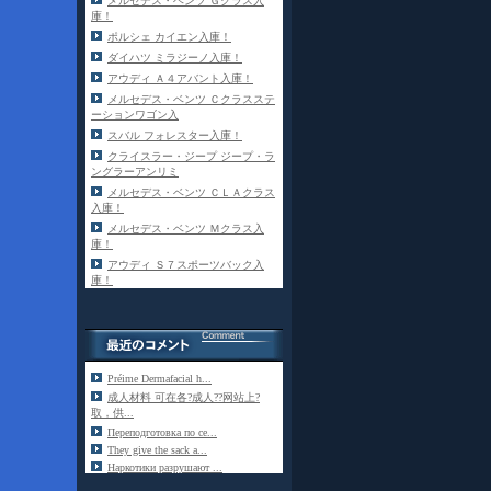
メルセデス・ベンツ Ｇクラス入
庫！
ポルシェ カイエン入庫！
ダイハツ ミラジーノ入庫！
アウディ Ａ４アバント入庫！
メルセデス・ベンツ Ｃクラスステ
ーションワゴン入
スバル フォレスター入庫！
クライスラー・ジープ ジープ・ラ
ングラーアンリミ
メルセデス・ベンツ ＣＬＡクラス
入庫！
メルセデス・ベンツ Ｍクラス入
庫！
アウディ Ｓ７スポーツバック入
庫！
Préime Dermafacial h...
成人材料 可在各?成人??网站上?
取，供...
Переподготовка по се...
They give the sack a...
Наркотики разрушают ...