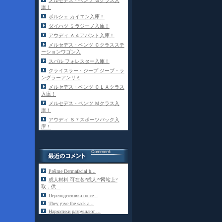
メルセデス・ベンツ Ｇクラス入
庫！
ポルシェ カイエン入庫！
ダイハツ ミラジーノ入庫！
アウディ Ａ４アバント入庫！
メルセデス・ベンツ Ｃクラスステ
ーションワゴン入
スバル フォレスター入庫！
クライスラー・ジープ ジープ・ラ
ングラーアンリミ
メルセデス・ベンツ ＣＬＡクラス
入庫！
メルセデス・ベンツ Ｍクラス入
庫！
アウディ Ｓ７スポーツバック入
庫！
Préime Dermafacial h...
成人材料 可在各?成人??网站上?
取，供...
Переподготовка по се...
They give the sack a...
Наркотики разрушают ...