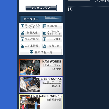
のでかな
[1]