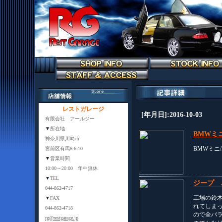
レストガレージ
[年月日]:2016-10-03
有限会社 アールジー
▼
所在地
BMWミニ/M
神奈川県川崎市
BMWミニ/MI
宮前区有馬6-6-10
▼
営業時間
10:00～20:00 年中無休
▼
TEL
ジープ 
044-862-4717
工場の鈴
▼
FAX
れてしま
044-862-4718
ので全バ
rg@restgarage.jp