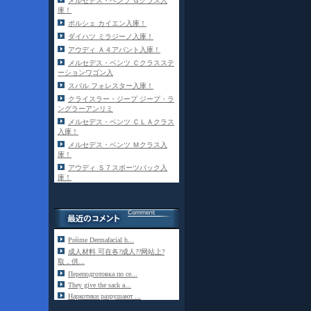
メルセデス・ベンツ Ｇクラス入
庫！
ポルシェ カイエン入庫！
ダイハツ ミラジーノ入庫！
アウディ Ａ４アバント入庫！
メルセデス・ベンツ Ｃクラスステ
ーションワゴン入
スバル フォレスター入庫！
クライスラー・ジープ ジープ・ラ
ングラーアンリミ
メルセデス・ベンツ ＣＬＡクラス
入庫！
メルセデス・ベンツ Ｍクラス入
庫！
アウディ Ｓ７スポーツバック入
庫！
Préime Dermafacial h...
成人材料 可在各?成人??网站上?
取，供...
Переподготовка по се...
They give the sack a...
Наркотики разрушают ...