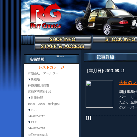
レストガレージ
[年月日]:2013-08-21
有限会社 アールジー
▼
所在地
今日のレ
神奈川県川崎市
朝は事務
宮前区有馬6-6-10
バー ミ
▼
営業時間
たが、左
10:00～20:00 年中無休
のオーバ
▼
TEL
044-862-4717
[1]
▼
FAX
044-862-4718
rg@restgarage.jp