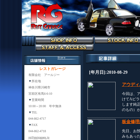
レストガレージ
[年月日]:2010-08-29
有限会社 アールジー
▼
所在地
アウディ
神奈川県川崎市
今回は、ア
宮前区有馬6-6-10
けてAピ
▼
営業時間
します純
10:00～20:00 年中無休
のもの）
▼
TEL
044-862-4717
板金修理
▼
FAX
先日、お
044-862-4718
みもあっ
rg@restgarage.jp