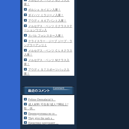
メルセデス・ベンツ Ｇクラス入
庫！
ポルシェ カイエン入庫！
ダイハツ ミラジーノ入庫！
アウディ Ａ４アバント入庫！
メルセデス・ベンツ Ｃクラスステ
ーションワゴン入
スバル フォレスター入庫！
クライスラー・ジープ ジープ・ラ
ングラーアンリミ
メルセデス・ベンツ ＣＬＡクラス
入庫！
メルセデス・ベンツ Ｍクラス入
庫！
アウディ Ｓ７スポーツバック入
庫！
Préime Dermafacial h...
成人材料 可在各?成人??网站上?
取，供...
Переподготовка по се...
They give the sack a...
Наркотики разрушают ...