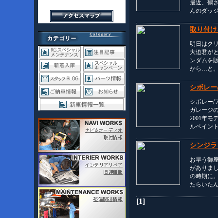
最近、鶴さ
んのダッ
取り付け
明日はク
大迫君がと
ンダムを
から…と
シボレー/
シボレー/
ガレージ
2001年
ルペイン
シンジラ
お早う御
がありま
の時期に
たらいた
[1]