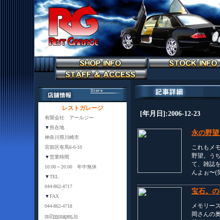
レストガレージ
[年月日]:2006-12-23
有限会社 アールジー
▼
所在地
永の野望
神奈川県川崎市
これもメモ
宮前区有馬6-6-10
野望。うち
▼
営業時間
て、雑誌を
10:00～20:00 年中無休
んよぉ〜(
▼
TEL
044-862-4717
宝石。の
▼
FAX
メモリー
044-862-4718
岡さんの
rg@restgarage.jp