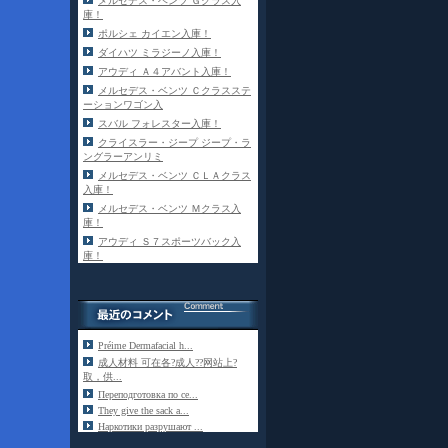
メルセデス・ベンツ Ｇクラス入
庫！
ポルシェ カイエン入庫！
ダイハツ ミラジーノ入庫！
アウディ Ａ４アバント入庫！
メルセデス・ベンツ Ｃクラスステ
ーションワゴン入
スバル フォレスター入庫！
クライスラー・ジープ ジープ・ラ
ングラーアンリミ
メルセデス・ベンツ ＣＬＡクラス
入庫！
メルセデス・ベンツ Ｍクラス入
庫！
アウディ Ｓ７スポーツバック入
庫！
Préime Dermafacial h...
成人材料 可在各?成人??网站上?
取，供...
Переподготовка по се...
They give the sack a...
Наркотики разрушают ...