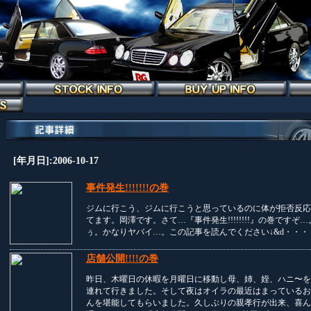
[年月日]:2006-10-17
事件発生!!!!!!!の巻
ジムに行こう、ジムに行こうと思っているのに体が拒否反応
てます。岡澤です。さて…『事件発生!!!!!!!!』の巻ですぞ
ぅ。かなりヤバイ…。この記事を読んでください↓&d・・・
店舗公開!!!!の巻
昨日、木曜日の休暇を月曜日に移動し母、姉、姪、ハニ〜を
連れて行きました。そして夜はオイラの最近はまっているお
んを堪能してもらいました。久しぶりの親孝行が出来、喜ん