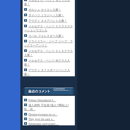
メルセデス・ベンツ Ｇクラス入
庫！
ポルシェ カイエン入庫！
ダイハツ ミラジーノ入庫！
アウディ Ａ４アバント入庫！
メルセデス・ベンツ Ｃクラスステ
ーションワゴン入
スバル フォレスター入庫！
クライスラー・ジープ ジープ・ラ
ングラーアンリミ
メルセデス・ベンツ ＣＬＡクラス
入庫！
メルセデス・ベンツ Ｍクラス入
庫！
アウディ Ｓ７スポーツバック入
庫！
Préime Dermafacial h...
成人材料 可在各?成人??网站上?
取，供...
Переподготовка по се...
They give the sack a...
Наркотики разрушают ...