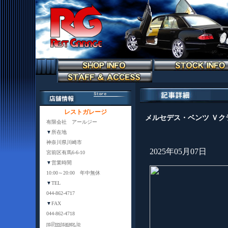
レストガレージ
メルセデス・ベンツ Ｖク
有限会社 アールジー
▼
所在地
神奈川県川崎市
2025年05月07日
宮前区有馬6-6-10
▼
営業時間
10:00～20:00 年中無休
▼
TEL
044-862-4717
▼
FAX
044-862-4718
rg@restgarage.jp