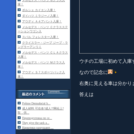
メルセデス・ベンツ Ｇクラス入
庫！
ポルシェ カイエン入庫！
ダイハツ ミラジーノ入庫！
アウディ Ａ４アバント入庫！
メルセデス・ベンツ Ｃクラスステ
ーションワゴン入
スバル フォレスター入庫！
クライスラー・ジープ ジープ・ラ
ングラーアンリミ
メルセデス・ベンツ ＣＬＡクラス
入庫！
ウチの工場に初めて入庫
メルセデス・ベンツ Ｍクラス入
庫！
なので記念に
アウディ Ｓ７スポーツバック入
庫！
右奥に見える車は分かり
答えは
Préime Dermafacial h...
成人材料 可在各?成人??网站上?
取，供...
Переподготовка по се...
They give the sack a...
Наркотики разрушают ...