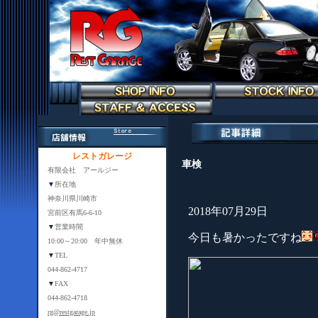
レストガレージ
車検
有限会社 アールジー
▼
所在地
神奈川県川崎市
2018年07月29日
宮前区有馬6-6-10
▼
営業時間
今日も暑かったですね
10:00～20:00 年中無休
▼
TEL
044-862-4717
▼
FAX
044-862-4718
rg@restgarage.jp