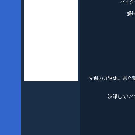
バイク
嫌
先週の３連休に県立
渋滞してい