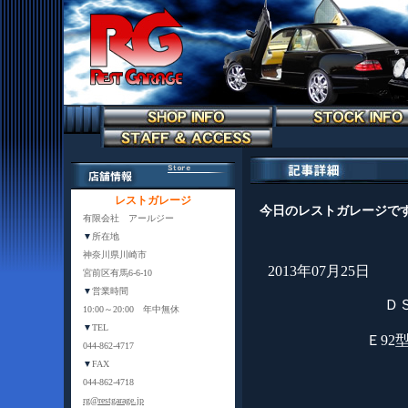
レストガレージ
今日のレストガレージです
有限会社 アールジー
▼
所在地
神奈川県川崎市
2013年07月25日
宮前区有馬6-6-10
▼
営業時間
Ｄ
10:00～20:00 年中無休
▼
TEL
Ｅ92
044-862-4717
▼
FAX
044-862-4718
rg@restgarage.jp