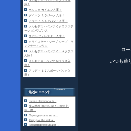
メルセデス・ベンツ Ｇクラス入
庫！
ポルシェ カイエン入庫！
ダイハツ ミラジーノ入庫！
アウディ Ａ４アバント入庫！
メルセデス・ベンツ Ｃクラスステ
ーションワゴン入
スバル フォレスター入庫！
クライスラー・ジープ ジープ・ラ
ングラーアンリミ
ロー
メルセデス・ベンツ ＣＬＡクラス
入庫！
いつも通
メルセデス・ベンツ Ｍクラス入
庫！
アウディ Ｓ７スポーツバック入
庫！
Préime Dermafacial h...
成人材料 可在各?成人??网站上?
取，供...
Переподготовка по се...
They give the sack a...
Наркотики разрушают ...