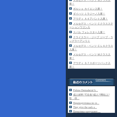
メルセデス・ベンツ Ｇクラス入
庫！
ポルシェ カイエン入庫！
ダイハツ ミラジーノ入庫！
アウディ Ａ４アバント入庫！
メルセデス・ベンツ Ｃクラスステ
ーションワゴン入
スバル フォレスター入庫！
クライスラー・ジープ ジープ・ラ
ングラーアンリミ
メルセデス・ベンツ ＣＬＡクラス
入庫！
メルセデス・ベンツ Ｍクラス入
庫！
アウディ Ｓ７スポーツバック入
庫！
Préime Dermafacial h...
成人材料 可在各?成人??网站上?
取，供...
Переподготовка по се...
They give the sack a...
Наркотики разрушают ...