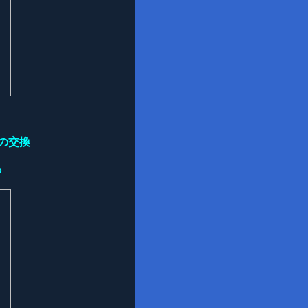
の交換
ら