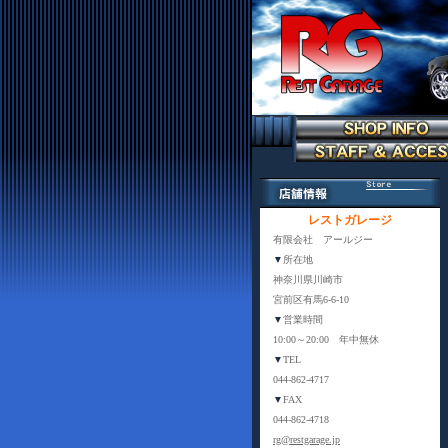
レストガレージ
有限会社 アールジー
▼
所在地
神奈川県川崎市
宮前区有馬6-6-10
▼
営業時間
10:00～20:00 年中無休
▼
TEL
044-862-4717
▼
FAX
044-862-4718
rg@restgarage.jp