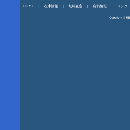
HOME
｜
在庫情報
｜
無料査定
｜
店舗情報
｜
リンク
Copyright © R