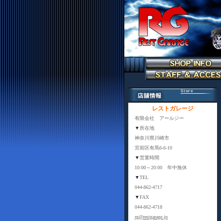
レストガレージ
有限会社 アールジー
▼
所在地
神奈川県川崎市
宮前区有馬6-6-10
▼
営業時間
10:00～20:00 年中無休
▼
TEL
044-862-4717
▼
FAX
044-862-4718
rg@restgarage.jp