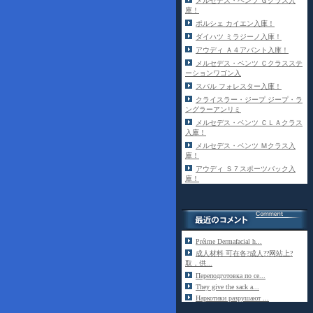
メルセデス・ベンツ Ｇクラス入
庫！
ポルシェ カイエン入庫！
ダイハツ ミラジーノ入庫！
アウディ Ａ４アバント入庫！
メルセデス・ベンツ Ｃクラスステ
ーションワゴン入
スバル フォレスター入庫！
クライスラー・ジープ ジープ・ラ
ングラーアンリミ
メルセデス・ベンツ ＣＬＡクラス
入庫！
メルセデス・ベンツ Ｍクラス入
庫！
アウディ Ｓ７スポーツバック入
庫！
Préime Dermafacial h...
成人材料 可在各?成人??网站上?
取，供...
Переподготовка по се...
They give the sack a...
Наркотики разрушают ...