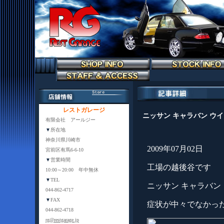
レストガレージ
ニッサン キャラバン ウ
有限会社 アールジー
▼
所在地
神奈川県川崎市
2009年07月02日
宮前区有馬6-6-10
▼
営業時間
工場の越後谷です
10:00～20:00 年中無休
▼
TEL
ニッサン キャラバ
044-862-4717
▼
FAX
症状が中々でなかっ
044-862-4718
rg@restgarage.jp