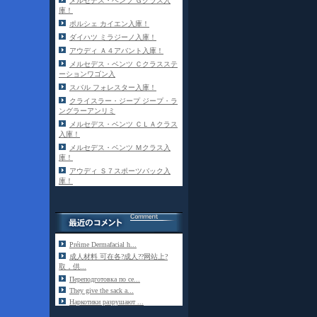
メルセデス・ベンツ Ｇクラス入
庫！
ポルシェ カイエン入庫！
ダイハツ ミラジーノ入庫！
アウディ Ａ４アバント入庫！
メルセデス・ベンツ Ｃクラスステ
ーションワゴン入
スバル フォレスター入庫！
クライスラー・ジープ ジープ・ラ
ングラーアンリミ
メルセデス・ベンツ ＣＬＡクラス
入庫！
メルセデス・ベンツ Ｍクラス入
庫！
アウディ Ｓ７スポーツバック入
庫！
Préime Dermafacial h...
成人材料 可在各?成人??网站上?
取，供...
Переподготовка по се...
They give the sack a...
Наркотики разрушают ...