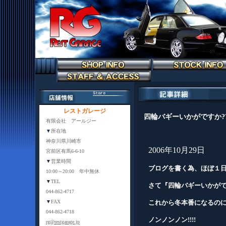
レストガレージ
四輪バギーいかがですか?
有限会社 アールジー
▼
所在地
神奈川県川崎市
2006年10月29日
宮前区有馬6-6-10
▼
営業時間
ブログを書く為、ほぼ１日
10:00～20:00 年中無休
▼
TEL
さて『四輪バギーいかがで
044-862-4717
これから冬本番になるのに誰
▼
FAX
044-862-4718
ノンノンノン!!!!
rg@restgarage.jp