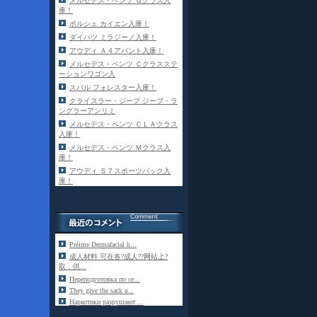
メルセデス・ベンツ Ｇクラス入
庫！
ポルシェ カイエン入庫！
ダイハツ ミラジーノ入庫！
アウディ Ａ４アバント入庫！
メルセデス・ベンツ Ｃクラスステ
ーションワゴン入
スバル フォレスター入庫！
クライスラー・ジープ ジープ・ラ
ングラーアンリミ
メルセデス・ベンツ ＣＬＡクラス
入庫！
メルセデス・ベンツ Ｍクラス入
庫！
アウディ Ｓ７スポーツバック入
庫！
Préime Dermafacial h...
成人材料 可在各?成人??网站上?
取，供...
Переподготовка по се...
They give the sack a...
Наркотики разрушают ...