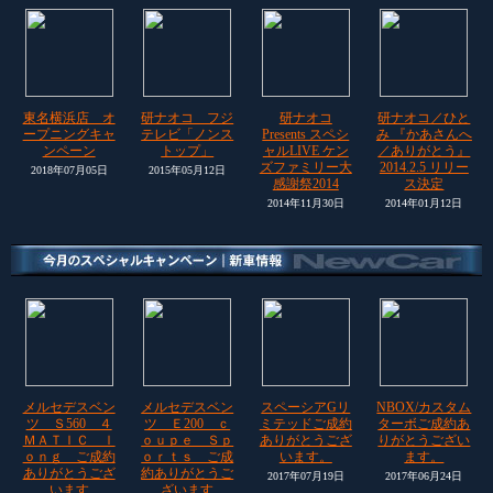
東名横浜店 オ
研ナオコ フジ
研ナオコ
研ナオコ／ひと
ープニングキャ
テレビ「ノンス
Presents スペシ
み 『かあさんへ
ンペーン
トップ」
ャルLIVE ケン
／ありがとう』
ズファミリー大
2014.2.5 リリー
2018年07月05日
2015年05月12日
感謝祭2014
ス決定
2014年11月30日
2014年01月12日
メルセデスベン
メルセデスベン
スペーシアGリ
NBOX/カスタム
ツ Ｓ560 ４
ツ Ｅ200 ｃ
ミテッドご成約
ターボご成約あ
ＭＡＴＩＣ ｌ
ｏｕｐｅ Ｓｐ
ありがとうござ
りがとうござい
ｏｎｇ ご成約
ｏｒｔｓ ご成
います。
ます。
ありがとうござ
約ありがとうご
2017年07月19日
2017年06月24日
います
ざいます