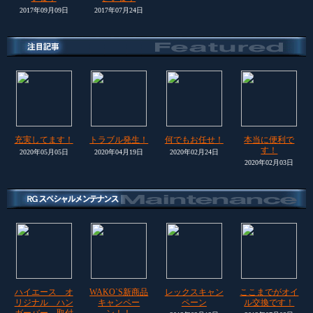
2017年09月09日
2017年07月24日
充実してます！
トラブル発生！
何でもお任せ！
本当に便利で
す！
2020年05月05日
2020年04月19日
2020年02月24日
2020年02月03日
ハイエース オ
WAKO`S新商品
レックスキャン
ここまでがオイ
リジナル ハン
キャンペー
ペーン
ル交換です！
ガーバー 取付
ン！！